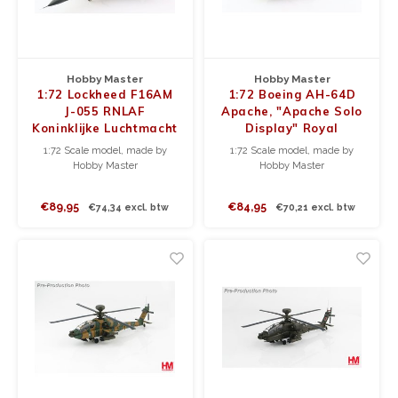
JC Wings
JFox
Hobby Master
Hobby Master
1:72 Lockheed F16AM
1:72 Boeing AH-64D
NG Model
J-055 RNLAF
Apache, "Apache Solo
Koninklijke Luchtmacht
Display" Royal
demo RIAT Fairford
Netherlands Air Force
1:72 Scale model, made by
1:72 Scale model, made by
2007
2010
Hobby Master
Hobby Master
€89,95
€84,95
€74,34 excl. btw
€70,21 excl. btw