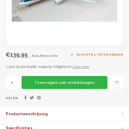
JC Wings
JFox
NG Model
€139,95
SLECHTS 1 OP VOORRAAD
€115,66 excl. btw
1:200 Scale model, made by Inflight200
Lees meer
Toevoegen aan winkelwagen
DELEN:
Productomschrijving
Specificaties