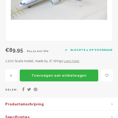
JC Wings
JFox
NG Model
€89,95
SLECHTS 2 OP VOORRAAD
€74,34 excl. btw
1:200 Scale model, made by JC Wings
Lees meer
Toevoegen aan winkelwagen
DELEN:
Productomschrijving
Specificaties