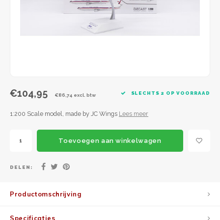
JC Wings
JFox
NG Model
€104,95
SLECHTS 2 OP VOORRAAD
€86,74 excl. btw
1:200 Scale model, made by JC Wings
Lees meer
Toevoegen aan winkelwagen
DELEN:
Productomschrijving
Specificaties