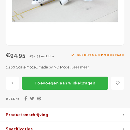
JC Wings
JFox
NG Model
€94,95
SLECHTS 1 OP VOORRAAD
€94,95 excl. btw
1:200 Scale model, made by NG Model
Lees meer
Toevoegen aan winkelwagen
DELEN:
Productomschrijving
Specificaties