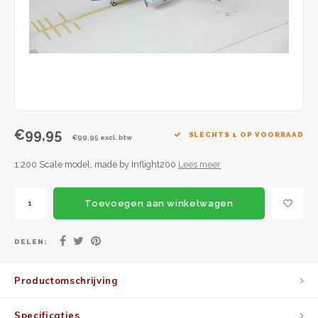
JC Wings
JFox
NG Model
€99,95
SLECHTS 1 OP VOORRAAD
€99,95 excl. btw
1:200 Scale model, made by Inflight200
Lees meer
Toevoegen aan winkelwagen
DELEN:
Productomschrijving
Specificaties