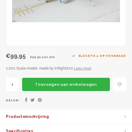
JC Wings
JFox
NG Model
€99,95
SLECHTS 1 OP VOORRAAD
€99,95 excl. btw
1:200 Scale model, made by Inflight200
Lees meer
Toevoegen aan winkelwagen
DELEN:
Productomschrijving
Specificaties