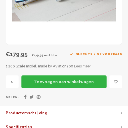
JC Wings
JFox
NG Model
€179,95
SLECHTS 1 OP VOORRAAD
€179,95 excl. btw
1:200 Scale model, made by Aviation200
Lees meer
Toevoegen aan winkelwagen
DELEN:
Productomschrijving
Specificaties