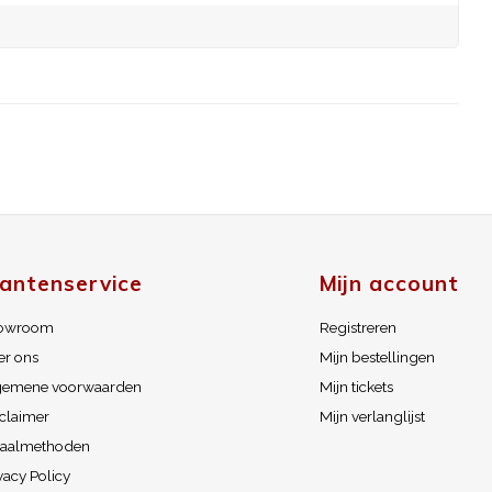
lantenservice
Mijn account
owroom
Registreren
er ons
Mijn bestellingen
gemene voorwaarden
Mijn tickets
claimer
Mijn verlanglijst
taalmethoden
vacy Policy