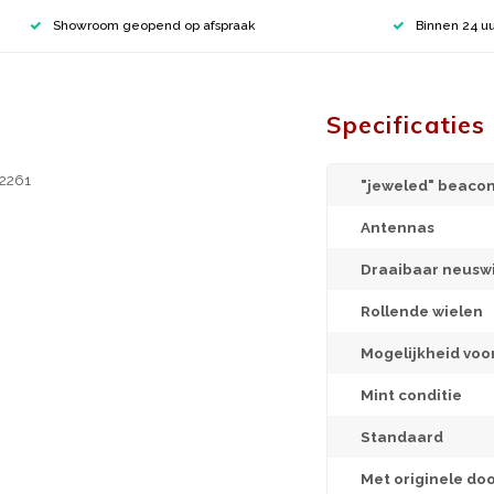
Showroom geopend op afspraak
Binnen 24 uu
Specificaties
H2261
"jeweled" beacon
Antennas
Draaibaar neuswi
Rollende wielen
Mogelijkheid voo
Mint conditie
Standaard
Met originele do