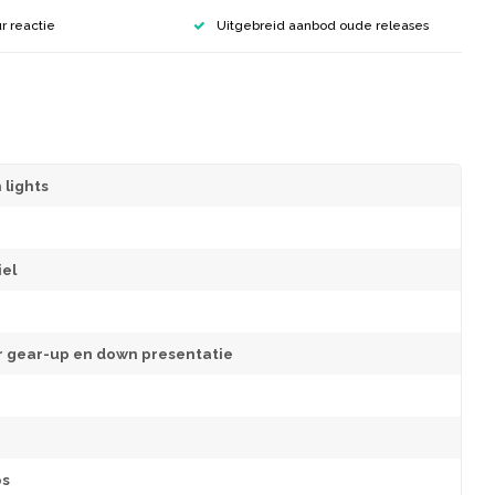
r reactie
Uitgebreid aanbod oude releases
 lights
el
r gear-up en down presentatie
os