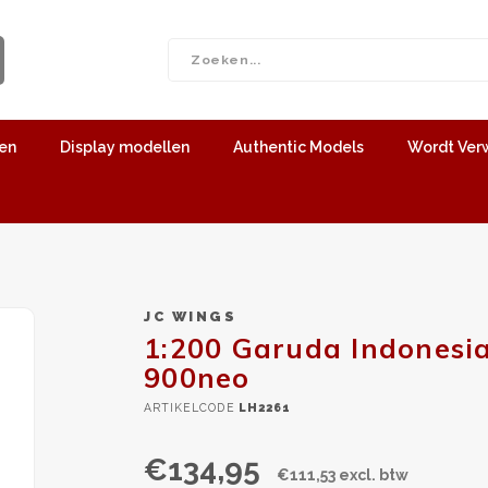
len
Display modellen
Authentic Models
Wordt Ver
JC WINGS
1:200 Garuda Indonesia
900neo
ARTIKELCODE
LH2261
€134,95
€111,53 excl. btw