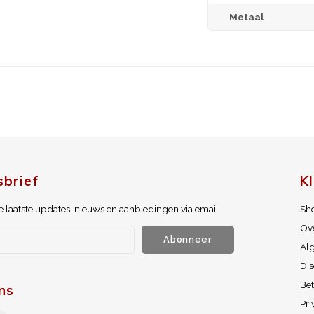
Metaal
brief
K
 laatste updates, nieuws en aanbiedingen via email
Sh
Ov
Abonneer
Al
Dis
Be
ns
Pri