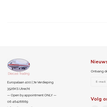
Nieuws
Ontvang de
Europalaan 400 | 7e Verdieping
3526KS Utrecht
— Open by appointment ONLY —
Volg o
06 46428869