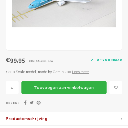
JC Wings
JFox
NG Model
€99,95
OP VOORRAAD
€82,60 excl. btw
1:200 Scale model, made by Gemini200
Lees meer
Toevoegen aan winkelwagen
DELEN:
Productomschrijving