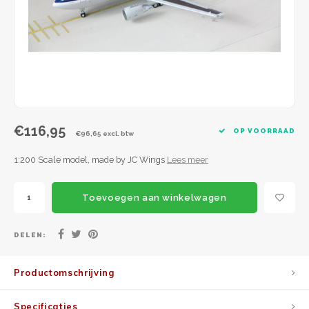
JC Wings
JFox
NG Model
€116,95
OP VOORRAAD
€96,65 excl. btw
1:200 Scale model, made by JC Wings
Lees meer
Toevoegen aan winkelwagen
DELEN:
Productomschrijving
Specificaties