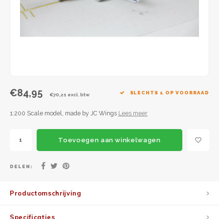
JC Wings
JFox
NG Model
€84,95
SLECHTS 1 OP VOORRAAD
€70,21 excl. btw
1:200 Scale model, made by JC Wings
Lees meer
Toevoegen aan winkelwagen
DELEN:
Productomschrijving
Specificaties