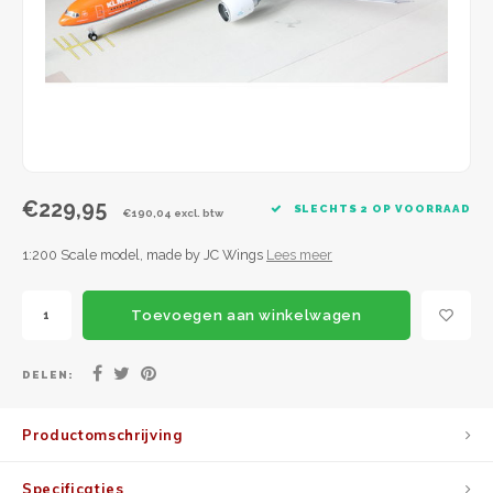
JC Wings
JFox
NG Model
€229,95
SLECHTS 2 OP VOORRAAD
€190,04 excl. btw
1:200 Scale model, made by JC Wings
Lees meer
Toevoegen aan winkelwagen
DELEN:
Productomschrijving
Specificaties