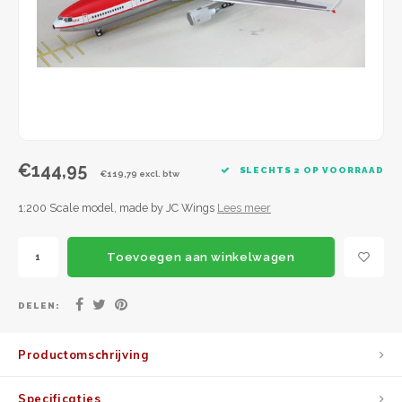
JC Wings
JFox
NG Model
€144,95
SLECHTS 2 OP VOORRAAD
€119,79 excl. btw
1:200 Scale model, made by JC Wings
Lees meer
Toevoegen aan winkelwagen
DELEN:
Productomschrijving
Specificaties