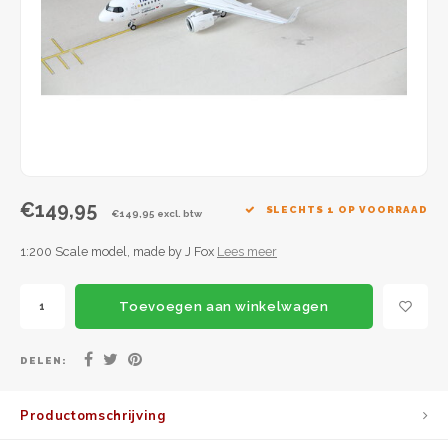
JC Wings
JFox
NG Model
€149,95
SLECHTS 1 OP VOORRAAD
€149,95 excl. btw
1:200 Scale model, made by J Fox
Lees meer
Toevoegen aan winkelwagen
DELEN:
Productomschrijving