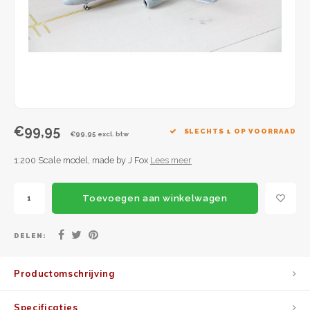
JC Wings
JFox
NG Model
€99,95
SLECHTS 1 OP VOORRAAD
€99,95 excl. btw
1:200 Scale model, made by J Fox
Lees meer
Toevoegen aan winkelwagen
DELEN:
Productomschrijving
Specificaties