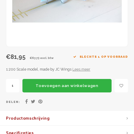
JC Wings
JFox
NG Model
€81,95
SLECHTS 1 OP VOORRAAD
€67,73 excl. btw
1:200 Scale model, made by JC Wings
Lees meer
Toevoegen aan winkelwagen
DELEN:
Productomschrijving
Specificaties