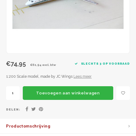
JC Wings
JFox
NG Model
€74,95
SLECHTS 3 OP VOORRAAD
€61,94 excl. btw
1:200 Scale model, made by JC Wings
Lees meer
Toevoegen aan winkelwagen
DELEN:
Productomschrijving