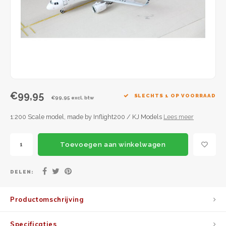
JC Wings
JFox
NG Model
€99,95
SLECHTS 1 OP VOORRAAD
€99,95 excl. btw
1:200 Scale model, made by Inflight200 / KJ Models
Lees meer
Toevoegen aan winkelwagen
DELEN:
Productomschrijving
Specificaties