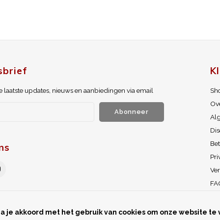
brief
K
 laatste updates, nieuws en aanbiedingen via email
Sh
Ov
Abonneer
Al
Dis
Be
ns
Pri
Ve
FA
Ams
RS
a je akkoord met het gebruik van cookies om onze website te