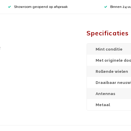
Showroom geopend op afspraak
Binnen 24 uu
Specificaties
2
Mint conditie
Met originele do
Rollende wielen
Draaibaar neuswi
Antennas
Metaal