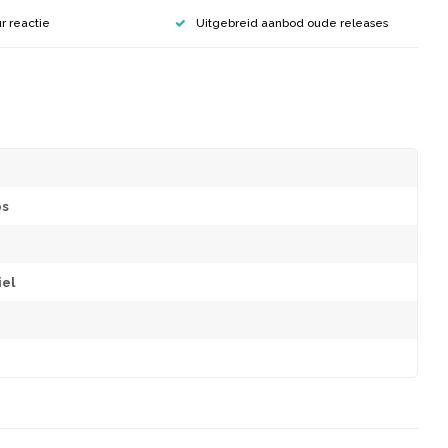
r reactie
Uitgebreid aanbod oude releases
os
el