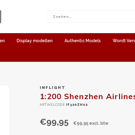
len
Display modellen
Authentic Models
Wordt Ver
INFLIGHT
1:200 Shenzhen Airline
ARTIKELCODE
IF320ZH02
€99,95
€99,95 excl. btw