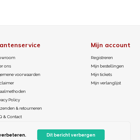
lantenservice
Mijn account
owroom
Registreren
er ons
Mijn bestellingen
gemene voorwaarden
Mijn tickets
claimer
Mijn verlanglijst
taalmethoden
vacy Policy
rzenden & retourneren
Q & Contact
terdam Aviation Collectors Fair
S-feed
 verbeteren.
Dit bericht verbergen