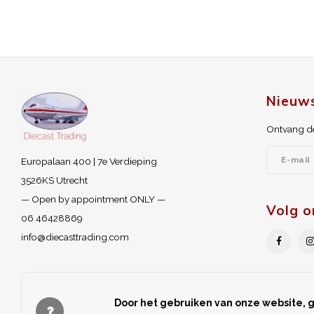
Nieuws
Ontvang de
Europalaan 400 | 7e Verdieping
3526KS Utrecht
— Open by appointment ONLY —
Volg o
06 46428869
info@diecasttrading.com
Door het gebruiken van onze website, g