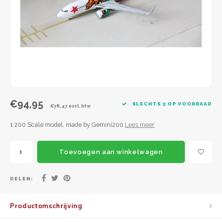
JC Wings
JFox
NG Model
€94,95
SLECHTS 3 OP VOORRAAD
€78,47 excl. btw
1:200 Scale model, made by Gemini200
Lees meer
Toevoegen aan winkelwagen
DELEN:
Productomschrijving