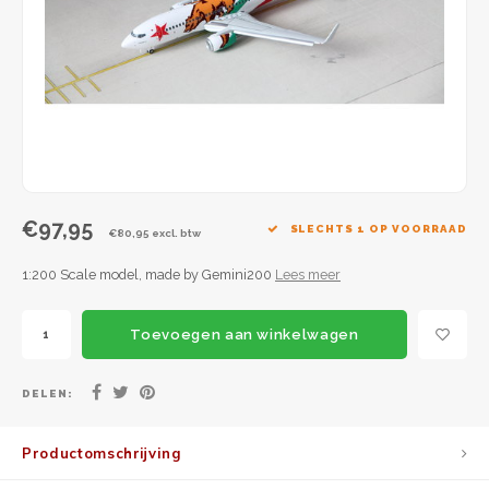
JC Wings
JFox
NG Model
€97,95
SLECHTS 1 OP VOORRAAD
€80,95 excl. btw
1:200 Scale model, made by Gemini200
Lees meer
Toevoegen aan winkelwagen
DELEN:
Productomschrijving