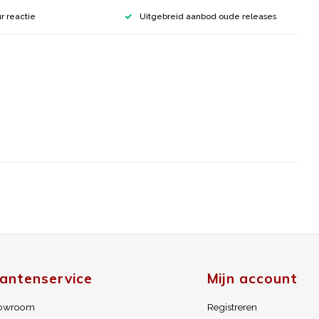
r reactie
Uitgebreid aanbod oude releases
lantenservice
Mijn account
owroom
Registreren