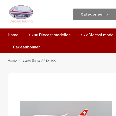
Categorieën
Home
1:200 Diecast modellen
1:72 Diecast model
Cadeaubonnen
Home
1:200 Swiss A340-300