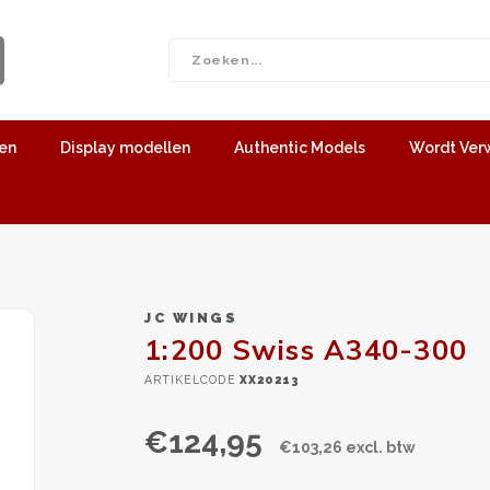
len
Display modellen
Authentic Models
Wordt Ver
JC WINGS
1:200 Swiss A340-300
ARTIKELCODE
XX20213
€124,95
€103,26 excl. btw