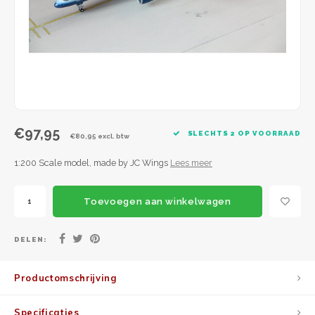
JC Wings
JFox
NG Model
€97,95
SLECHTS 2 OP VOORRAAD
€80,95 excl. btw
1:200 Scale model, made by JC Wings
Lees meer
Toevoegen aan winkelwagen
DELEN:
Productomschrijving
Specificaties