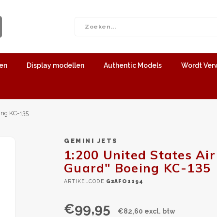
len
Display modellen
Authentic Models
Wordt Ver
ing KC-135
GEMINI JETS
1:200 United States Air
Guard" Boeing KC-135
ARTIKELCODE
G2AFO1194
€99,95
€82,60 excl. btw