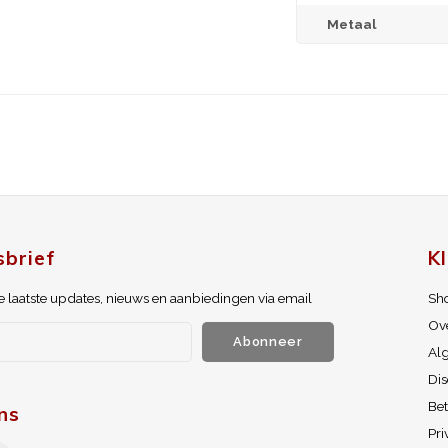
Metaal
brief
K
 laatste updates, nieuws en aanbiedingen via email
Sh
Ov
Abonneer
Al
Dis
Be
ns
Pri