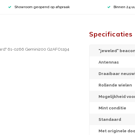
Showroom geopend op afspraak
Binnen 24 uu
Specificaties
l Guard" 61-0266 Gemini200 G2AFO1194
"jeweled" beacon
Antennas
Draaibaar neuswi
Rollende wielen
Mogelijkheid voo
Mint conditie
Standaard
Met originele do