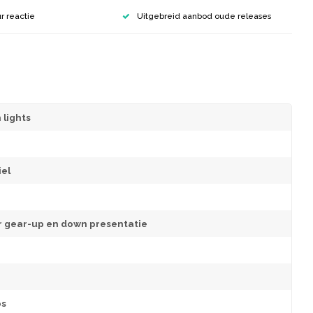
r reactie
Uitgebreid aanbod oude releases
 lights
el
r gear-up en down presentatie
os