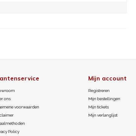
lantenservice
Mijn account
owroom
Registreren
er ons
Mijn bestellingen
gemene voorwaarden
Mijn tickets
claimer
Mijn verlanglijst
taalmethoden
vacy Policy