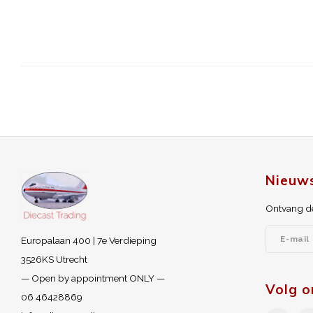
Nieuws
Ontvang de
Europalaan 400 | 7e Verdieping
3526KS Utrecht
— Open by appointment ONLY —
Volg o
06 46428869