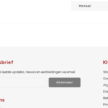
Metaal
brief
K
 laatste updates, nieuws en aanbiedingen via email
Sh
Ov
Abonneer
Al
Dis
Be
ns
Pri