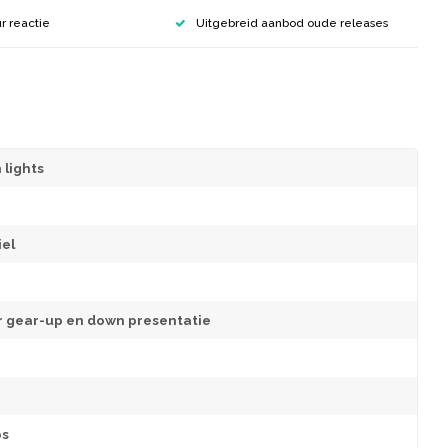
r reactie
Uitgebreid aanbod oude releases
 lights
el
r gear-up en down presentatie
os