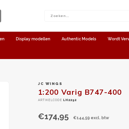
len
Display modellen
Authentic Models
Wordt Ver
JC WINGS
1:200 Varig B747-400
ARTIKELCODE
LH2292
€174,95
€144,59 excl. btw