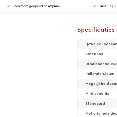
Showroom geopend op afspraak
Binnen 24 uu
Specificaties
"jeweled" beacon
Antennas
Draaibaar neuswi
Rollende wielen
Mogelijkheid voo
Mint conditie
Standaard
Met originele do