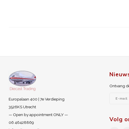
Nieuws
Ontvang de
Europalaan 400 | 7e Verdieping
3526KS Utrecht
— Open by appointment ONLY —
Volg o
06 46428869