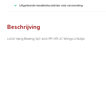
Uitgebreide kwaliteitscontrole vóór verzending
Beschrijving
1:200 Varig Boeing 747-400 PP-VPI JC Wings LH2292