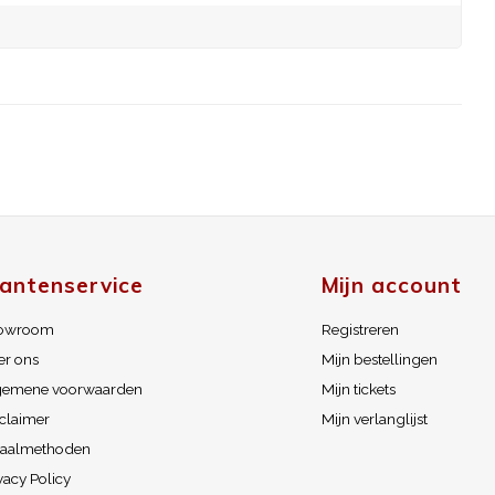
lantenservice
Mijn account
owroom
Registreren
er ons
Mijn bestellingen
gemene voorwaarden
Mijn tickets
claimer
Mijn verlanglijst
taalmethoden
vacy Policy