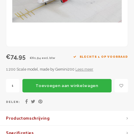
JC Wings
JFox
NG Model
€74,95
SLECHTS 1 OP VOORRAAD
€61,94 excl. btw
1:200 Scale model, made by Gemini200
Lees meer
Toevoegen aan winkelwagen
DELEN:
Productomschrijving
Specificaties